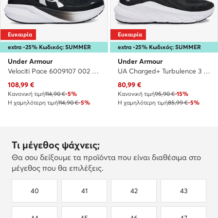
Ευκαιρία
Ευκαιρία
extra -25% Κωδικός: SUMMER
extra -25% Κωδικός: SUMMER
Under Armour
Under Armour
Velociti Pace 6009107 002 · Παπούτσια για Τρέξιμο
UA Charged+ Turbulence 3 6006717 001 · Παπούτσια για Τρέξιμο
Τρέχουσα τιμή
Τρέχουσα τιμή
108,99
€
80,99
€
Κανονική τιμή
114,90 €
-5%
Κανονική τιμή
95,90 €
-15%
Η χαμηλότερη τιμή
114,90 €
-5%
Η χαμηλότερη τιμή
85,99 €
-5%
Τι μέγεθος ψάχνεις;
Θα σου δείξουμε τα προϊόντα που είναι διαθέσιμα στο
μέγεθος που θα επιλέξεις.
40
41
42
43