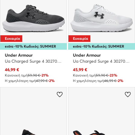
Ευκαιρία
Ευκαιρία
extra -10% Κωδικός: SUMMER
extra -10% Κωδικός: SUMMER
Under Armour
Under Armour
Ua Charged Surge 4 3027000-106 · Παπούτσια για Τρέξιμο
Ua Charged Surge 4 3027000-100 · Παπούτσια για Τρέξιμο
Τρέχουσα τιμή
Τρέχουσα τιμή
46,99
€
45,99
€
Κανονική τιμή
59,90 €
-21%
Κανονική τιμή
59,90 €
-23%
Η χαμηλότερη τιμή
47,99 €
-2%
Η χαμηλότερη τιμή
46,99 €
-2%