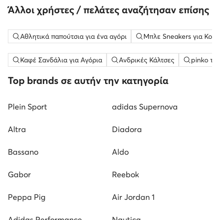
Άλλοι χρήστες / πελάτες αναζήτησαν επίσης
Αθλητικά παπούτσια για ένα αγόρι
Μπλε Sneakers για Κορί
Καφέ Σανδάλια για Αγόρια
Ανδρικές Κάλτσες
pinko τσ
Top brands σε αυτήν την κατηγορία
Plein Sport
adidas Supernova
Altra
Diadora
Bassano
Aldo
Gabor
Reebok
Peppa Pig
Air Jordan 1
Adidas Performance
Nautica