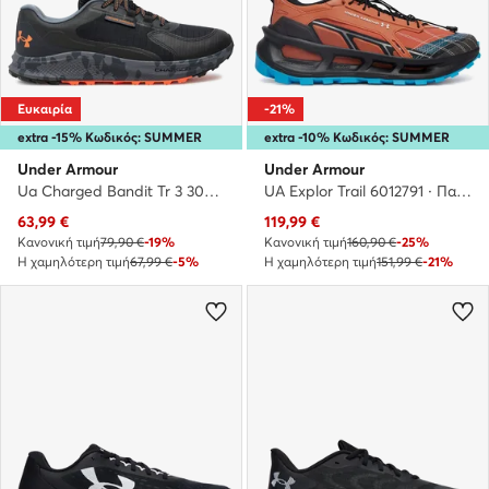
Ευκαιρία
-21%
extra -15% Κωδικός: SUMMER
extra -10% Κωδικός: SUMMER
Under Armour
Under Armour
Ua Charged Bandit Tr 3 3028371-001 · Παπούτσια για Τρέξιμο
UA Explor Trail 6012791 · Παπούτσια για Τρέξιμο
Τρέχουσα τιμή
Τρέχουσα τιμή
63,99
€
119,99
€
Κανονική τιμή
79,90 €
-19%
Κανονική τιμή
160,90 €
-25%
Η χαμηλότερη τιμή
67,99 €
-5%
Η χαμηλότερη τιμή
151,99 €
-21%