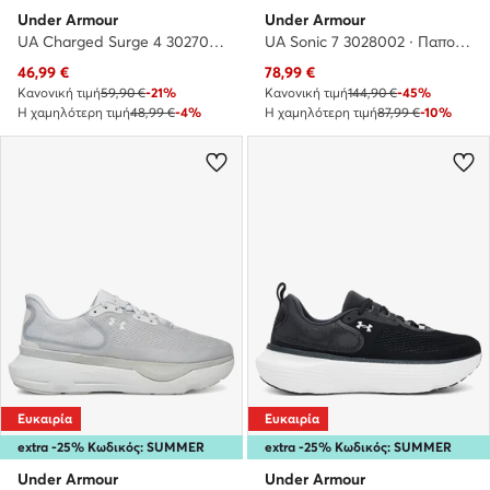
Under Armour
Under Armour
UA Charged Surge 4 3027000 · Παπούτσια για Τρέξιμο
UA Sonic 7 3028002 · Παπούτσια για Τρέξιμο
Τρέχουσα τιμή
Τρέχουσα τιμή
46,99
€
78,99
€
Κανονική τιμή
59,90 €
-21%
Κανονική τιμή
144,90 €
-45%
Η χαμηλότερη τιμή
48,99 €
-4%
Η χαμηλότερη τιμή
87,99 €
-10%
Ευκαιρία
Ευκαιρία
extra -25% Κωδικός: SUMMER
extra -25% Κωδικός: SUMMER
Under Armour
Under Armour