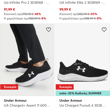
Ua Infinite Pro 2 3028168 · Παπούτσια για Τρέξιμο
UA Infinite Elite 2 3028169 · Παπούτσια για Τρέξιμο
Τρέχουσα τιμή
Τρέχουσα τιμή
91,99
€
99,99
€
Κανονική τιμή
178,90 €
-48%
Κανονική τιμή
202,90 €
-50%
Η χαμηλότερη τιμή
100,99 €
-8%
Η χαμηλότερη τιμή
108,99 €
-8%
Ευκαιρία
Ευκαιρία
extra -25% Κωδικός: SUMMER
Under Armour
Under Armour
UA Charged+ Assert 11 6006723 · Παπούτσια για Τρέξιμο
Ua Charged Pursuit 4 3028254 · Παπούτσια για Τρέξιμο