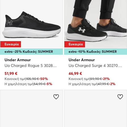
Ευκαιρία
Ευκαιρία
extra -25% Κωδικός: SUMMER
extra -10% Κωδικός: SUMMER
Under Armour
Under Armour
Ua Charged Rogue 5 3028256 · Παπούτσια για Τρέξιμο
Ua Charged Surge 4 3027000-001 · Παπούτσια για Τρέξιμο
Τρέχουσα τιμή
Τρέχουσα τιμή
51,99
€
46,99
€
Κανονική τιμή
105,90 €
-50%
Κανονική τιμή
59,90 €
-21%
Η χαμηλότερη τιμή
54,99 €
-5%
Η χαμηλότερη τιμή
47,99 €
-2%