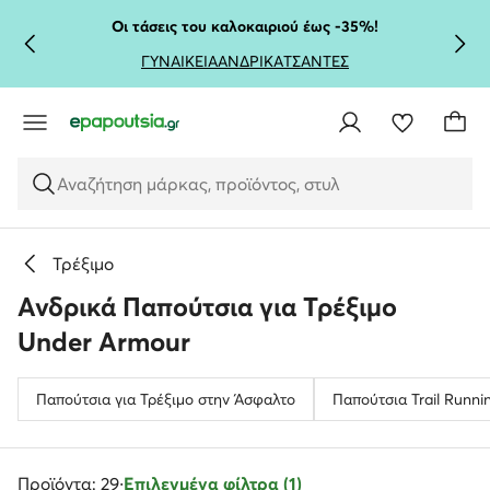
ΜΕΤΆΒΑΣΗ ΣΤΟ ΚΎΡΙΟ ΠΕΡΙΕΧΌΜΕΝΟ
ΜΕΤΆΒΑΣΗ ΣΤΗΝ ΑΝΑΖΉΤΗΣΗ
Οι τάσεις του καλοκαιριού έως -35%!
ΓΥΝΑΙΚΕΙΑ
ΑΝΔΡΙΚΑ
ΤΣΑΝΤΕΣ
Αναζήτηση μάρκας, προϊόντος, στυλ
Τρέξιμο
Ανδρικά Παπούτσια για Τρέξιμο
Under Armour
Παπούτσια για Τρέξιμο στην Άσφαλτο
Παπούτσια Trail Runni
Προϊόντα: 29
·
Επιλεγμένα φίλτρα (1)