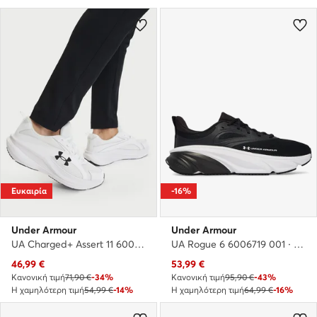
Ευκαιρία
-16%
Under Armour
Under Armour
UA Charged+ Assert 11 6006723 · Παπούτσια για Τρέξιμο
UA Rogue 6 6006719 001 · Παπούτσια για Τρέξιμο
Τρέχουσα τιμή
Τρέχουσα τιμή
46,99
€
53,99
€
Κανονική τιμή
71,90 €
-34%
Κανονική τιμή
95,90 €
-43%
Η χαμηλότερη τιμή
54,99 €
-14%
Η χαμηλότερη τιμή
64,99 €
-16%