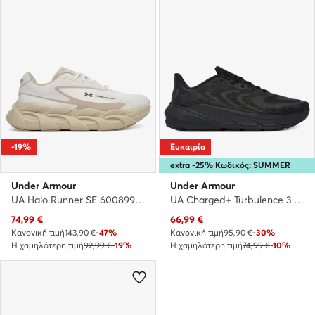
-19%
Ευκαιρία
extra -25% Κωδικός: SUMMER
Under Armour
Under Armour
UA Halo Runner SE 6008994 300 · Παπούτσια για Τρέξιμο
UA Charged+ Turbulence 3 6006717 003 · Παπούτσια για Τρέξιμο
Τρέχουσα τιμή
Τρέχουσα τιμή
74,99
€
66,99
€
Κανονική τιμή
143,90 €
-47%
Κανονική τιμή
95,90 €
-30%
Η χαμηλότερη τιμή
92,99 €
-19%
Η χαμηλότερη τιμή
74,99 €
-10%