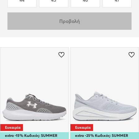
44
45
46
47
Προβολή
Ευκαιρία
Ευκαιρία
extra -15% Κωδικός: SUMMER
extra -25% Κωδικός: SUMMER