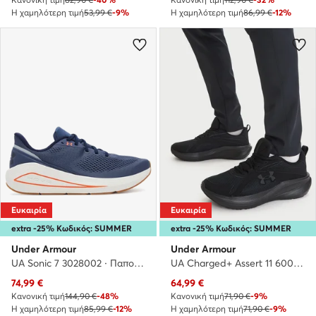
Η χαμηλότερη τιμή
53,99 €
-9%
Η χαμηλότερη τιμή
86,99 €
-12%
Ευκαιρία
Ευκαιρία
extra -25% Κωδικός: SUMMER
extra -25% Κωδικός: SUMMER
Under Armour
Under Armour
UA Sonic 7 3028002 · Παπούτσια για Τρέξιμο
UA Charged+ Assert 11 6006723 · Παπούτσια για Τρέξιμο
Τρέχουσα τιμή
Τρέχουσα τιμή
74,99
€
64,99
€
Κανονική τιμή
144,90 €
-48%
Κανονική τιμή
71,90 €
-9%
Η χαμηλότερη τιμή
85,99 €
-12%
Η χαμηλότερη τιμή
71,90 €
-9%