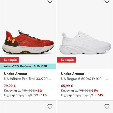
Ευκαιρία
Ευκαιρία
extra -25% Κωδικός: SUMMER
Under Armour
Under Armour
UA Infinite Pro Trail 3027202 · Παπούτσια για Τρέξιμο
UA Rogue 6 6006719 100 · Παπούτσια για Τρέξιμο
Τρέχουσα τιμή
Τρέχουσα τιμή
79,99
€
65,99
€
Κανονική τιμή
154,90 €
-48%
Κανονική τιμή
95,90 €
-31%
Η χαμηλότερη τιμή
89,99 €
-11%
Η χαμηλότερη τιμή
76,99 €
-14%