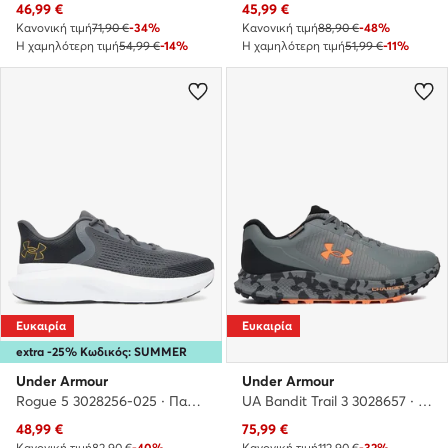
Τρέχουσα τιμή
Τρέχουσα τιμή
46,99
€
45,99
€
Κανονική τιμή
71,90 €
-34%
Κανονική τιμή
88,90 €
-48%
Η χαμηλότερη τιμή
54,99 €
-14%
Η χαμηλότερη τιμή
51,99 €
-11%
Ευκαιρία
Ευκαιρία
extra -25% Κωδικός: SUMMER
Under Armour
Under Armour
Rogue 5 3028256-025 · Παπούτσια για Τρέξιμο
UA Bandit Trail 3 3028657 · Παπούτσια για Τρέξιμο
Τρέχουσα τιμή
Τρέχουσα τιμή
48,99
€
75,99
€
Κανονική τιμή
82,90 €
-40%
Κανονική τιμή
112,90 €
-32%