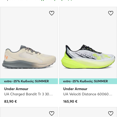
extra -25% Κωδικός: SUMMER
extra -25% Κωδικός: SUMMER
Under Armour
Under Armour
UA Charged Bandit Tr 3 3028371 · Παπούτσια για Τρέξιμο
UA Velociti Distance 6006030 102 · Παπούτσια για Τρέξιμο
83,90
€
165,90
€