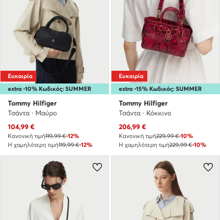
Ευκαιρία
Ευκαιρία
extra -10% Κωδικός: SUMMER
extra -15% Κωδικός: SUMMER
Tommy Hilfiger
Tommy Hilfiger
Τσάντα · Μαύρο
Τσάντα · Κόκκινο
Τρέχουσα τιμή
Τρέχουσα τιμή
104,99
€
206,99
€
Κανονική τιμή
119,99 €
-12%
Κανονική τιμή
229,99 €
-10%
Η χαμηλότερη τιμή
119,99 €
-12%
Η χαμηλότερη τιμή
229,99 €
-10%