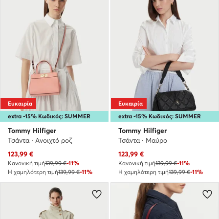
Ευκαιρία
Ευκαιρία
extra -15% Κωδικός: SUMMER
extra -15% Κωδικός: SUMMER
Tommy Hilfiger
Tommy Hilfiger
Τσάντα · Ανοιχτό ροζ
Τσάντα · Μαύρο
Τρέχουσα τιμή
Τρέχουσα τιμή
123,99
€
123,99
€
Κανονική τιμή
139,99 €
-11%
Κανονική τιμή
139,99 €
-11%
Η χαμηλότερη τιμή
139,99 €
-11%
Η χαμηλότερη τιμή
139,99 €
-11%