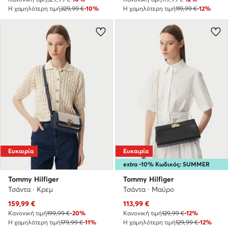
Η χαμηλότερη τιμή
329,99 €
-10%
Η χαμηλότερη τιμή
119,99 €
-12%
Ευκαιρία
Ευκαιρία
extra -10% Κωδικός: SUMMER
Tommy Hilfiger
Tommy Hilfiger
Τσάντα · Κρεμ
Τσάντα · Μαύρο
Τρέχουσα τιμή
Τρέχουσα τιμή
159,99
€
113,99
€
Κανονική τιμή
199,99 €
-20%
Κανονική τιμή
129,99 €
-12%
Η χαμηλότερη τιμή
179,99 €
-11%
Η χαμηλότερη τιμή
129,99 €
-12%