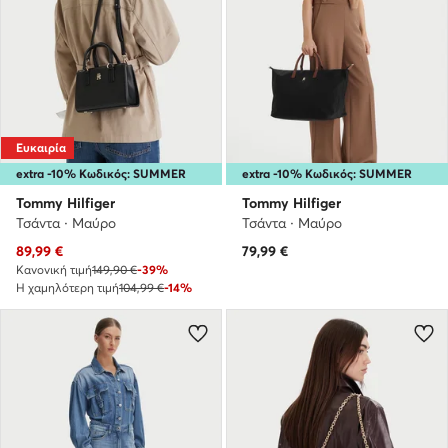
Ευκαιρία
extra -10% Κωδικός: SUMMER
extra -10% Κωδικός: SUMMER
Tommy Hilfiger
Tommy Hilfiger
Τσάντα · Μαύρο
Τσάντα · Μαύρο
Τρέχουσα τιμή
89,99
€
79,99
€
Κανονική τιμή
149,90 €
-39%
Η χαμηλότερη τιμή
104,99 €
-14%