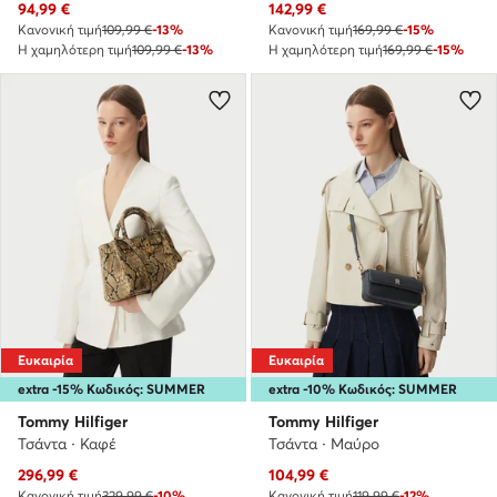
Τρέχουσα τιμή
Τρέχουσα τιμή
94,99
€
142,99
€
Κανονική τιμή
109,99 €
-13%
Κανονική τιμή
169,99 €
-15%
Η χαμηλότερη τιμή
109,99 €
-13%
Η χαμηλότερη τιμή
169,99 €
-15%
Ευκαιρία
Ευκαιρία
extra -15% Κωδικός: SUMMER
extra -10% Κωδικός: SUMMER
Tommy Hilfiger
Tommy Hilfiger
Τσάντα · Καφέ
Τσάντα · Μαύρο
Τρέχουσα τιμή
Τρέχουσα τιμή
296,99
€
104,99
€
Κανονική τιμή
329,99 €
-10%
Κανονική τιμή
119,99 €
-12%