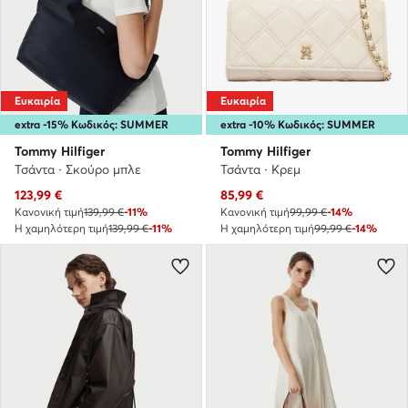
Ευκαιρία
Ευκαιρία
extra -15% Κωδικός: SUMMER
extra -10% Κωδικός: SUMMER
Tommy Hilfiger
Tommy Hilfiger
Τσάντα · Σκούρο μπλε
Τσάντα · Κρεμ
Τρέχουσα τιμή
Τρέχουσα τιμή
123,99
€
85,99
€
Κανονική τιμή
139,99 €
-11%
Κανονική τιμή
99,99 €
-14%
Η χαμηλότερη τιμή
139,99 €
-11%
Η χαμηλότερη τιμή
99,99 €
-14%