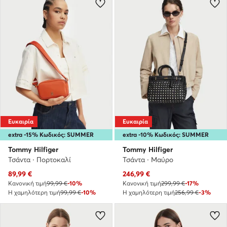
Ευκαιρία
Ευκαιρία
extra -15% Κωδικός: SUMMER
extra -10% Κωδικός: SUMMER
Tommy Hilfiger
Tommy Hilfiger
Τσάντα · Πορτοκαλί
Τσάντα · Μαύρο
Τρέχουσα τιμή
Τρέχουσα τιμή
89,99
€
246,99
€
Κανονική τιμή
99,99 €
-10%
Κανονική τιμή
299,99 €
-17%
Η χαμηλότερη τιμή
99,99 €
-10%
Η χαμηλότερη τιμή
256,99 €
-3%