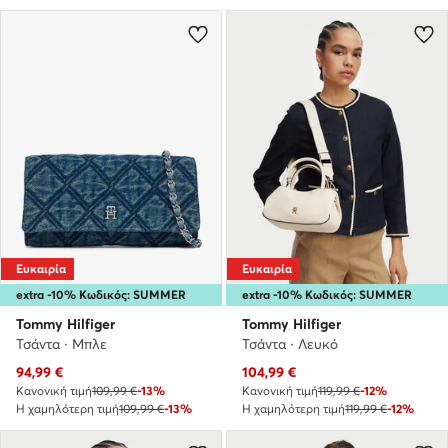
Ευκαιρία
Ευκαιρία
extra -10% Κωδικός: SUMMER
extra -10% Κωδικός: SUMMER
Tommy Hilfiger
Tommy Hilfiger
Τσάντα · Μπλε
Τσάντα · Λευκό
Τρέχουσα τιμή
Τρέχουσα τιμή
94,99
€
104,99
€
Κανονική τιμή
109,99 €
-13%
Κανονική τιμή
119,99 €
-12%
Η χαμηλότερη τιμή
109,99 €
-13%
Η χαμηλότερη τιμή
119,99 €
-12%