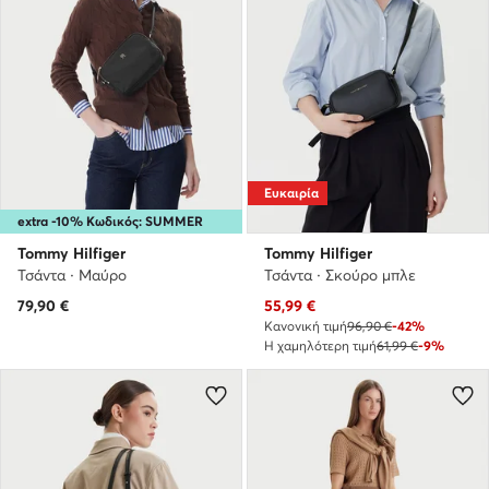
Ευκαιρία
extra -10% Κωδικός: SUMMER
Tommy Hilfiger
Tommy Hilfiger
Τσάντα · Μαύρο
Τσάντα · Σκούρο μπλε
Τρέχουσα τιμή
79,90
€
55,99
€
Κανονική τιμή
96,90 €
-42%
Η χαμηλότερη τιμή
61,99 €
-9%