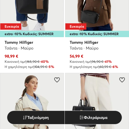
Ευκαιρία
Ευκαιρία
extra -10% Κωδικός: SUMMER
extra -10% Κωδικός: SUMMER
Tommy Hilfiger
Tommy Hilfiger
Τσάντα · Μαύρο
Τσάντα · Μαύρο
Τρέχουσα τιμή
Τρέχουσα τιμή
98,99
€
56,99
€
Κανονική τιμή
165,90 €
-40%
Κανονική τιμή
96,90 €
-41%
Η χαμηλότερη τιμή
104,99 €
-5%
Η χαμηλότερη τιμή
60,99 €
-6%
Ταξινόμηση
Φιλτράρισμα