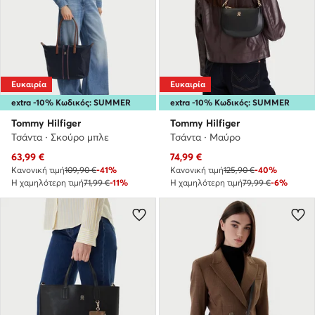
Ευκαιρία
Ευκαιρία
extra -10% Κωδικός: SUMMER
extra -10% Κωδικός: SUMMER
Tommy Hilfiger
Tommy Hilfiger
Τσάντα · Σκούρο μπλε
Τσάντα · Μαύρο
Τρέχουσα τιμή
Τρέχουσα τιμή
63,99
€
74,99
€
Κανονική τιμή
109,90 €
-41%
Κανονική τιμή
125,90 €
-40%
Η χαμηλότερη τιμή
71,99 €
-11%
Η χαμηλότερη τιμή
79,99 €
-6%