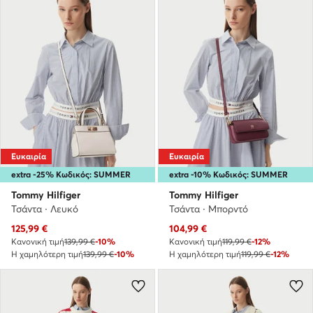
Ευκαιρία
Ευκαιρία
extra -25% Κωδικός: SUMMER
extra -10% Κωδικός: SUMMER
Tommy Hilfiger
Tommy Hilfiger
Τσάντα · Λευκό
Τσάντα · Μπορντό
Τρέχουσα τιμή
Τρέχουσα τιμή
125,99
€
104,99
€
Κανονική τιμή
139,99 €
-10%
Κανονική τιμή
119,99 €
-12%
Η χαμηλότερη τιμή
139,99 €
-10%
Η χαμηλότερη τιμή
119,99 €
-12%