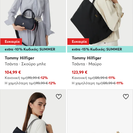
Ευκαιρία
Ευκαιρία
extra -10% Κωδικός: SUMMER
extra -15% Κωδικός: SUMMER
Tommy Hilfiger
Tommy Hilfiger
Τσάντα · Σκούρο μπλε
Τσάντα · Μαύρο
Τρέχουσα τιμή
Τρέχουσα τιμή
104,99
€
123,99
€
Κανονική τιμή
119,99 €
-12%
Κανονική τιμή
139,99 €
-11%
Η χαμηλότερη τιμή
119,99 €
-12%
Η χαμηλότερη τιμή
139,99 €
-11%