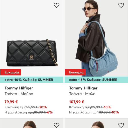
Ευκαιρία
Ευκαιρία
extra -10% Κωδικός: SUMMER
extra -15% Κωδικός: SUMMER
Tommy Hilfiger
Tommy Hilfiger
Τσάντα · Μαύρο
Τσάντα · Μπλε
Τρέχουσα τιμή
Τρέχουσα τιμή
79,99
€
107,99
€
Κανονική τιμή
99,99 €
-20%
Κανονική τιμή
119,99 €
-10%
Η χαμηλότερη τιμή
85,99 €
-6%
Η χαμηλότερη τιμή
119,99 €
-10%