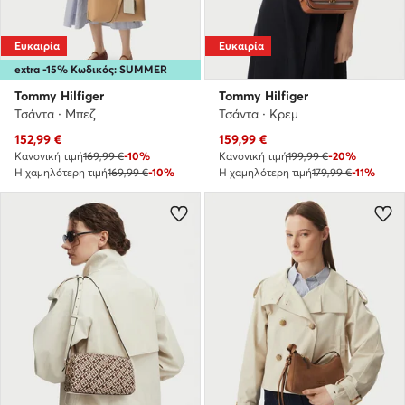
Ευκαιρία
Ευκαιρία
extra -15% Κωδικός: SUMMER
Tommy Hilfiger
Tommy Hilfiger
Τσάντα · Μπεζ
Τσάντα · Κρεμ
Τρέχουσα τιμή
Τρέχουσα τιμή
152,99
€
159,99
€
Κανονική τιμή
169,99 €
-10%
Κανονική τιμή
199,99 €
-20%
Η χαμηλότερη τιμή
169,99 €
-10%
Η χαμηλότερη τιμή
179,99 €
-11%