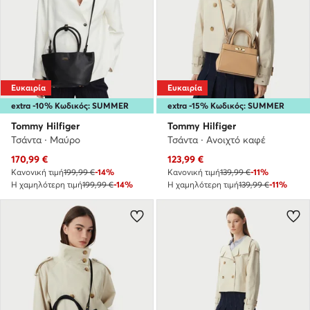
Ευκαιρία
Ευκαιρία
extra -10% Κωδικός: SUMMER
extra -15% Κωδικός: SUMMER
Tommy Hilfiger
Tommy Hilfiger
Τσάντα · Μαύρο
Τσάντα · Ανοιχτό καφέ
Τρέχουσα τιμή
Τρέχουσα τιμή
170,99
€
123,99
€
Κανονική τιμή
199,99 €
-14%
Κανονική τιμή
139,99 €
-11%
Η χαμηλότερη τιμή
199,99 €
-14%
Η χαμηλότερη τιμή
139,99 €
-11%