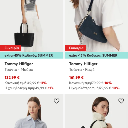
Ευκαιρία
Ευκαιρία
extra -15% Κωδικός: SUMMER
extra -15% Κωδικός: SUMMER
Tommy Hilfiger
Tommy Hilfiger
Τσάντα · Μαύρο
Τσάντα · Καφέ
Τρέχουσα τιμή
Τρέχουσα τιμή
132,99
€
161,99
€
Κανονική τιμή
149,99 €
-11%
Κανονική τιμή
179,99 €
-10%
Η χαμηλότερη τιμή
149,99 €
-11%
Η χαμηλότερη τιμή
179,99 €
-10%