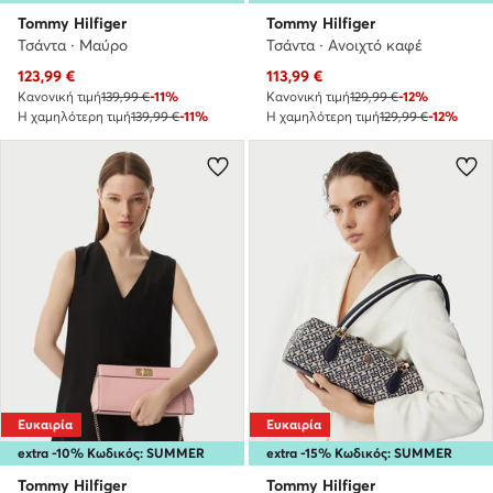
Tommy Hilfiger
Tommy Hilfiger
Τσάντα · Μαύρο
Τσάντα · Ανοιχτό καφέ
Τρέχουσα τιμή
Τρέχουσα τιμή
123,99
€
113,99
€
Κανονική τιμή
139,99 €
-11%
Κανονική τιμή
129,99 €
-12%
Η χαμηλότερη τιμή
139,99 €
-11%
Η χαμηλότερη τιμή
129,99 €
-12%
Ευκαιρία
Ευκαιρία
extra -10% Κωδικός: SUMMER
extra -15% Κωδικός: SUMMER
Tommy Hilfiger
Tommy Hilfiger