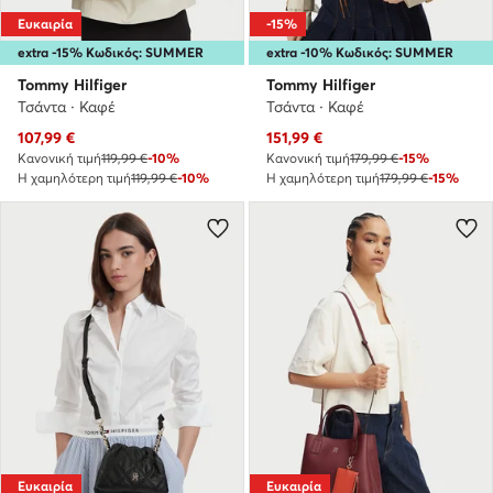
Ευκαιρία
-15%
extra -15% Κωδικός: SUMMER
extra -10% Κωδικός: SUMMER
Tommy Hilfiger
Tommy Hilfiger
Τσάντα · Καφέ
Τσάντα · Καφέ
Τρέχουσα τιμή
Τρέχουσα τιμή
107,99
€
151,99
€
Κανονική τιμή
119,99 €
-10%
Κανονική τιμή
179,99 €
-15%
Η χαμηλότερη τιμή
119,99 €
-10%
Η χαμηλότερη τιμή
179,99 €
-15%
Ευκαιρία
Ευκαιρία