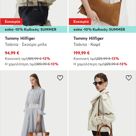
Ευκαιρία
Ευκαιρία
extra -10% Κωδικός: SUMMER
extra -10% Κωδικός: SUMMER
Tommy Hilfiger
Tommy Hilfiger
Τσάντα · Σκούρο μπλε
Τσάντα · Καφέ
Τρέχουσα τιμή
Τρέχουσα τιμή
94,99
€
199,99
€
Κανονική τιμή
109,99 €
-13%
Κανονική τιμή
229,99 €
-13%
Η χαμηλότερη τιμή
109,99 €
-13%
Η χαμηλότερη τιμή
229,99 €
-13%