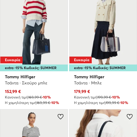
Ευκαιρία
Ευκαιρία
extra -15% Κωδικός: SUMMER
extra -15% Κωδικός: SUMMER
Tommy Hilfiger
Tommy Hilfiger
Τσάντα · Σκούρο μπλε
Τσάντα · Μπλε
Τρέχουσα τιμή
Τρέχουσα τιμή
152,99
€
179,99
€
Κανονική τιμή
169,99 €
-10%
Κανονική τιμή
199,99 €
-10%
Η χαμηλότερη τιμή
169,99 €
-10%
Η χαμηλότερη τιμή
199,99 €
-10%