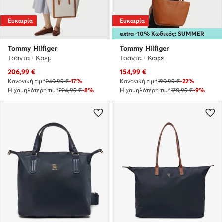
Ευκαιρία
Ευκαιρία
extra -10% Κωδικός: SUMMER
Tommy Hilfiger
Tommy Hilfiger
Τσάντα · Κρεμ
Τσάντα · Καφέ
Τρέχουσα τιμή
Τρέχουσα τιμή
206,99
€
154,99
€
Κανονική τιμή
249,99 €
-17%
Κανονική τιμή
199,99 €
-22%
Η χαμηλότερη τιμή
224,99 €
-8%
Η χαμηλότερη τιμή
170,99 €
-9%