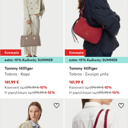
Ευκαιρία
Ευκαιρία
extra -15% Κωδικός: SUMMER
extra -15% Κωδικός: SUMMER
Tommy Hilfiger
Tommy Hilfiger
Τσάντα · Καφέ
Τσάντα · Σκούρο μπλε
Τρέχουσα τιμή
Τρέχουσα τιμή
161,99
€
161,99
€
Κανονική τιμή
179,99 €
-10%
Κανονική τιμή
179,99 €
-10%
Η χαμηλότερη τιμή
179,99 €
-10%
Η χαμηλότερη τιμή
179,99 €
-10%