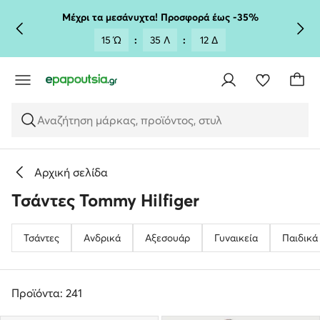
ΜΕΤΆΒΑΣΗ ΣΤΟ ΚΎΡΙΟ ΠΕΡΙΕΧΌΜΕΝΟ
ΜΕΤΆΒΑΣΗ ΣΤΗΝ ΑΝΑΖΉΤΗΣΗ
Μέχρι τα μεσάνυχτα! Προσφορά έως -35%
15 Ώ
:
35 Λ
:
10 Δ
Αναζήτηση μάρκας, προϊόντος, στυλ
Αρχική σελίδα
Τσάντες Tommy Hilfiger
Τσάντες
Ανδρικά
Αξεσουάρ
Γυναικεία
Παιδικά
Προϊόντα: 241