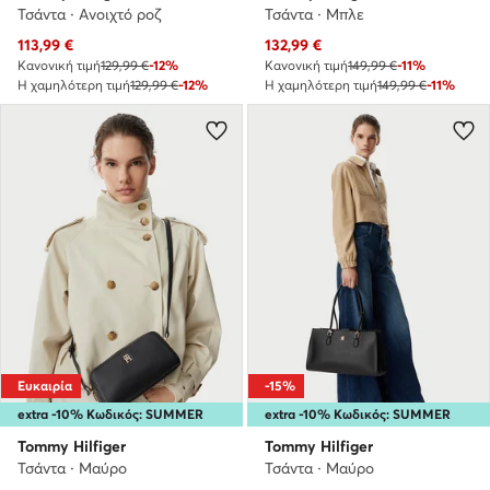
Τσάντα · Ανοιχτό ροζ
Τσάντα · Μπλε
Τρέχουσα τιμή
Τρέχουσα τιμή
113,99
€
132,99
€
Κανονική τιμή
129,99 €
-12%
Κανονική τιμή
149,99 €
-11%
Η χαμηλότερη τιμή
129,99 €
-12%
Η χαμηλότερη τιμή
149,99 €
-11%
Ευκαιρία
-15%
extra -10% Κωδικός: SUMMER
extra -10% Κωδικός: SUMMER
Tommy Hilfiger
Tommy Hilfiger
Τσάντα · Μαύρο
Τσάντα · Μαύρο