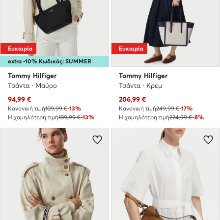
Ευκαιρία
Ευκαιρία
extra -10% Κωδικός: SUMMER
Tommy Hilfiger
Tommy Hilfiger
Τσάντα · Μαύρο
Τσάντα · Κρεμ
Τρέχουσα τιμή
Τρέχουσα τιμή
94,99
€
206,99
€
Κανονική τιμή
109,99 €
-13%
Κανονική τιμή
249,99 €
-17%
Η χαμηλότερη τιμή
109,99 €
-13%
Η χαμηλότερη τιμή
224,99 €
-8%