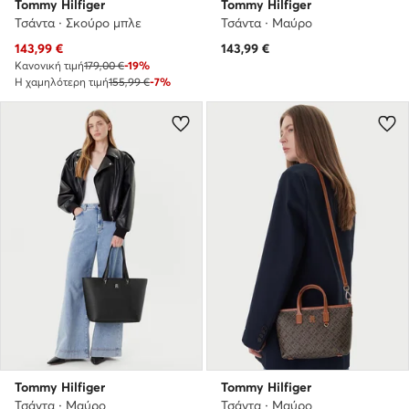
Tommy Hilfiger
Tommy Hilfiger
Τσάντα · Σκούρο μπλε
Τσάντα · Μαύρο
Τρέχουσα τιμή
143,99
€
143,99
€
Κανονική τιμή
179,00 €
-19%
Η χαμηλότερη τιμή
155,99 €
-7%
Tommy Hilfiger
Tommy Hilfiger
Τσάντα · Μαύρο
Τσάντα · Μαύρο