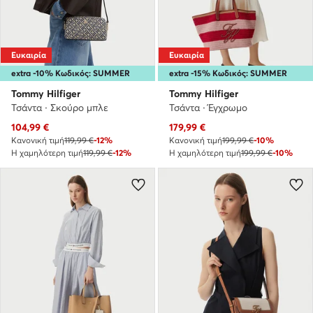
Ευκαιρία
Ευκαιρία
extra -10% Κωδικός: SUMMER
extra -15% Κωδικός: SUMMER
Tommy Hilfiger
Tommy Hilfiger
Τσάντα · Σκούρο μπλε
Τσάντα · Έγχρωμο
Τρέχουσα τιμή
Τρέχουσα τιμή
104,99
€
179,99
€
Κανονική τιμή
119,99 €
-12%
Κανονική τιμή
199,99 €
-10%
Η χαμηλότερη τιμή
119,99 €
-12%
Η χαμηλότερη τιμή
199,99 €
-10%