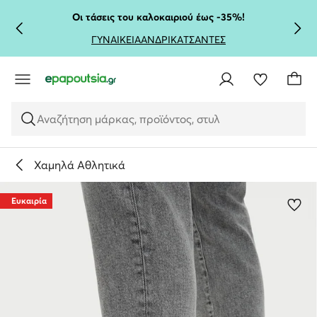
ΜΕΤΆΒΑΣΗ ΣΤΟ ΚΎΡΙΟ ΠΕΡΙΕΧΌΜΕΝΟ
ΜΕΤΆΒΑΣΗ ΣΤΗΝ ΑΝΑΖΉΤΗΣΗ
Οι τάσεις του καλοκαιριού έως -35%!
ΓΥΝΑΙΚΕΙΑ
ΑΝΔΡΙΚΑ
ΤΣΑΝΤΕΣ
Αναζήτηση μάρκας, προϊόντος, στυλ
Χαμηλά Αθλητικά
Ευκαιρία