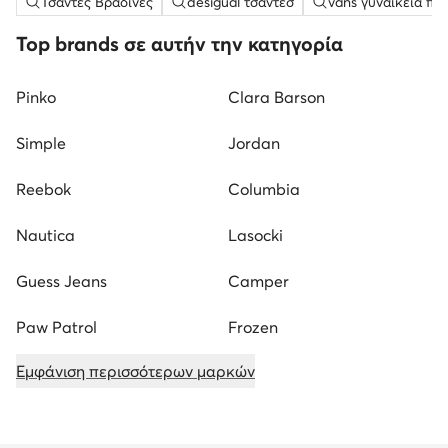
Τσάντες Βραδινές
desigual τσαντεσ
vans γυναικεια πα
Top brands σε αυτήν την κατηγορία
Pinko
Clara Barson
Simple
Jordan
Reebok
Columbia
Nautica
Lasocki
Guess Jeans
Camper
Paw Patrol
Frozen
Εμφάνιση περισσότερων μαρκών