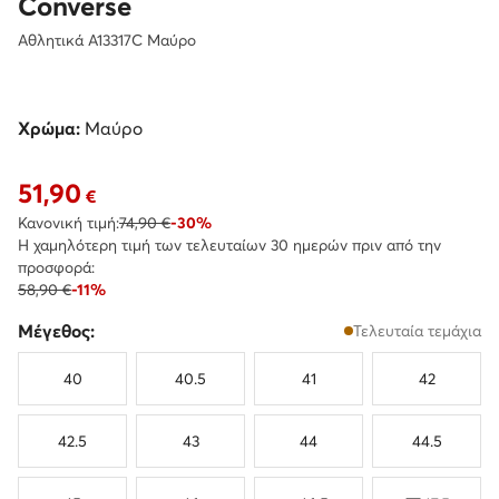
Converse
Αθλητικά A13317C Μαύρο
Χρώμα:
Μαύρο
51,90
Τρέχουσα τιμή 51,90 €
€
Κανονική τιμή:
74,90 €
-30%
Η χαμηλότερη τιμή των τελευταίων 30 ημερών πριν από την
προσφορά:
58,90 €
-11%
Μέγεθος:
Τελευταία τεμάχια
40
40.5
41
42
42.5
43
44
44.5