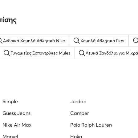
πίσης
Ανδρικά Χαμηλά Αθλητικά Nike
Χαμηλά Αθλητικά Γκρι
Γυναικείες Εσπαντρίγιες Mules
Λευκά Σανδάλια για Μικρά
εια παπουτσια
Γυναικεία παπούτσια Ugg
παιδικα πεδιλα
φλα με τακουνι
Sneakers Ανδρικά
τσαντα θαλασσησ
Simple
Jordan
Guess Jeans
Camper
Nike Air Max
Polo Ralph Lauren
Marvel
Hoka