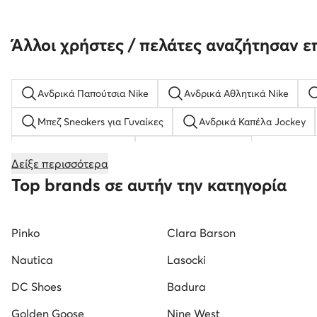
Άλλοι χρήστες / πελάτες αναζήτησαν ε
Ανδρικά Παπούτσια Nike
Ανδρικά Αθλητικά Nike
Μπεζ Sneakers για Γυναίκες
Ανδρικά Καπέλα Jockey
Timberland παιδικά
Ανδρικά Σανδάλια
Δείξε περισσότερα
Τσάντες Βραδινές
desigual τσαντεσ
vans γυναικ
Top brands σε αυτήν την κατηγορία
Γυναικείες Καλοκαιρινές Πλατφόρμες
γυναικεια παντο
Pinko
Clara Barson
Σακίδια Πλάτης
Γυναικείες Γόβες DeeZee
Nautica
Lasocki
DC Shoes
Badura
Golden Goose
Nine West