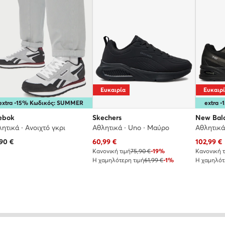
Ευκαιρία
Ευκαιρ
extra -15% Κωδικός: SUMMER
extra 
ebok
Skechers
New Bal
ητικά · Ανοιχτό γκρι
Αθλητικά · Uno · Μαύρο
Αθλητικά
Τρέχουσα τιμή
Τρέχουσα
,90
€
60,99
€
102,99
€
Κανονική τιμή
75,90 €
-19%
Κανονική τ
Η χαμηλότερη τιμή
61,99 €
-1%
Η χαμηλότ