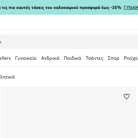
ια τις πιο καυτές τάσεις του καλοκαιριού προσφορά έως -35%
ΓΥΝΑΙ
ellers
Γυναικεία
Ανδρικά
Παιδικά
Τσάντες
Σπορ
Ρούχα
λητικά