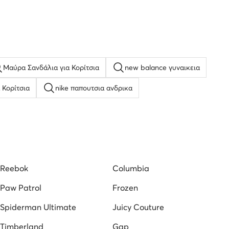
Μαύρα Σανδάλια για Κορίτσια
new balance γυναικεια
 Κορίτσια
nike παπουτσια ανδρικα
 αγορι
Γυναικεία πορτοφόλια
Τσάντες Pinko
Γυναικείες Μπότες DeeZee
Ανδρικά Ρολόγια
Reebok
Columbia
Paw Patrol
Frozen
Spiderman Ultimate
Juicy Couture
Timberland
Gap