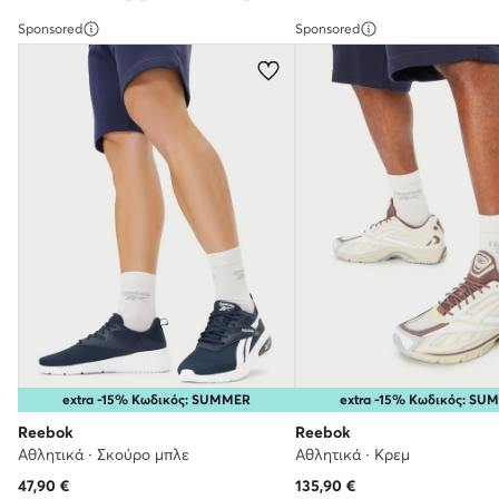
Sponsored
Sponsored
extra -15% Κωδικός: SUMMER
extra -15% Κωδικός: SU
Reebok
Reebok
Αθλητικά · Σκούρο μπλε
Αθλητικά · Κρεμ
47,90
€
135,90
€