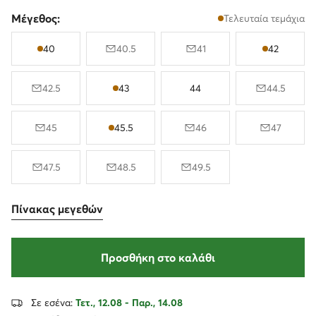
Μέγεθος:
Τελευταία τεμάχια
40
40.5
41
42
42.5
43
44
44.5
45
45.5
46
47
47.5
48.5
49.5
Πίνακας μεγεθών
Προσθήκη στο καλάθι
Σε εσένα:
Τετ., 12.08 - Παρ., 14.08