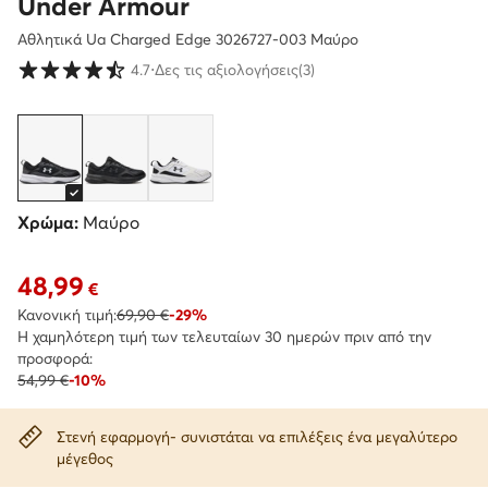
Under Armour
Αθλητικά Ua Charged Edge 3026727-003 Μαύρο
Βαθμολογία πελατών σε κλίμακα 1 έως 5
4.7
⋅
Δες τις αξιολογήσεις
(3)
Χρώμα:
Μαύρο
48,99
Τρέχουσα τιμή 48,99 €
€
Κανονική τιμή:
69,90 €
-29%
Η χαμηλότερη τιμή των τελευταίων 30 ημερών πριν από την
προσφορά:
54,99 €
-10%
Στενή εφαρμογή- συνιστάται να επιλέξεις ένα μεγαλύτερο
μέγεθος