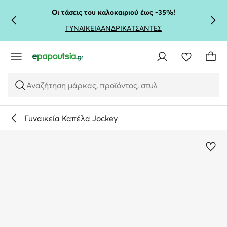
ΜΕΤΆΒΑΣΗ ΣΤΟ ΚΎΡΙΟ ΠΕΡΙΕΧΌΜΕΝΟ
ΜΕΤΆΒΑΣΗ ΣΤΗΝ ΑΝΑΖΉΤΗΣΗ
Οι τάσεις του καλοκαιριού έως -35%!
ΓΥΝΑΙΚΕΙΑ
ΑΝΔΡΙΚΑ
ΤΣΑΝΤΕΣ
Αναζήτηση μάρκας, προϊόντος, στυλ
Γυναικεία Καπέλα Jockey