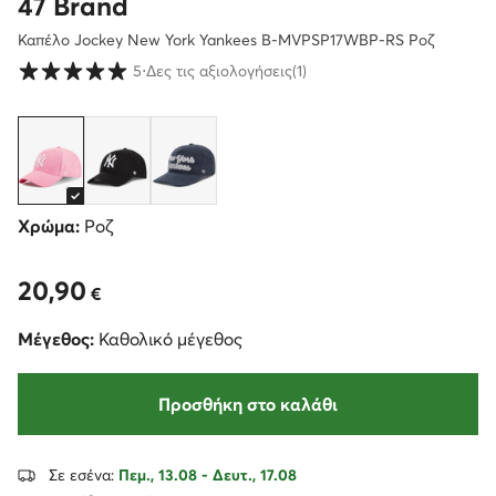
47 Brand
Καπέλο Jockey New York Yankees B-MVPSP17WBP-RS Ροζ
Βαθμολογία πελατών σε κλίμακα 1 έως 5
5
⋅
Δες τις αξιολογήσεις
(1)
Χρώμα:
Ροζ
20,90
20,90 €
€
Μέγεθος:
Καθολικό μέγεθος
Προσθήκη στο καλάθι
Σε εσένα:
Πεμ., 13.08 - Δευτ., 17.08