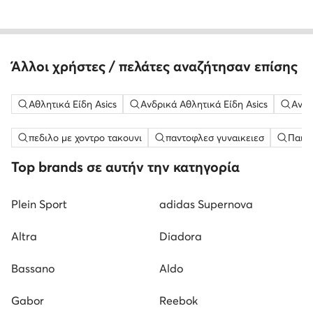
Άλλοι χρήστες / πελάτες αναζήτησαν επίσης
Αθλητικά Είδη Asics
Ανδρικά Αθλητικά Είδη Asics
Ανδρ
πεδιλο με χοντρο τακουνι
παντοφλεσ γυναικειεσ
Παιδι
Top brands σε αυτήν την κατηγορία
Plein Sport
adidas Supernova
Altra
Diadora
Bassano
Aldo
Gabor
Reebok