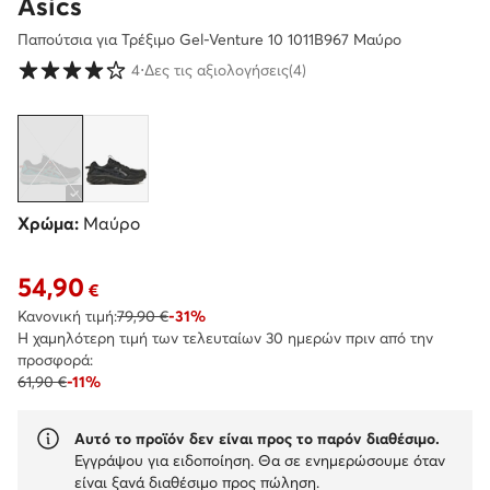
Asics
Παπούτσια για Τρέξιμο Gel-Venture 10 1011B967 Μαύρο
Βαθμολογία πελατών σε κλίμακα 1 έως 5
4
⋅
Δες τις αξιολογήσεις
(4)
Χρώμα:
Μαύρο
54,90
Τρέχουσα τιμή 54,90 €
€
Κανονική τιμή:
79,90 €
-31%
Η χαμηλότερη τιμή των τελευταίων 30 ημερών πριν από την
προσφορά:
61,90 €
-11%
Αυτό το προϊόν δεν είναι προς το παρόν διαθέσιμο.
Εγγράψου για ειδοποίηση. Θα σε ενημερώσουμε όταν
είναι ξανά διαθέσιμο προς πώληση.