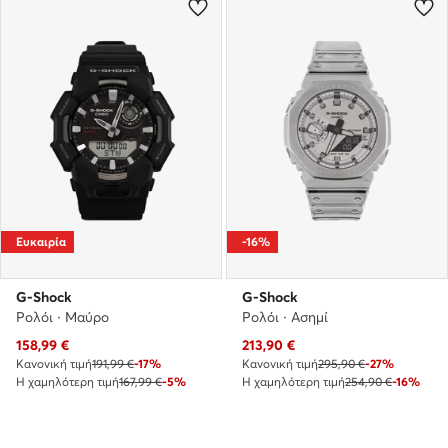
Ευκαιρία
-16%
G-Shock
G-Shock
Ρολόι · Μαύρο
Ρολόι · Ασημί
Τρέχουσα τιμή
Τρέχουσα τιμή
158,99
€
213,90
€
Κανονική τιμή
191,99 €
-17%
Κανονική τιμή
295,90 €
-27%
Η χαμηλότερη τιμή
167,99 €
-5%
Η χαμηλότερη τιμή
254,90 €
-16%