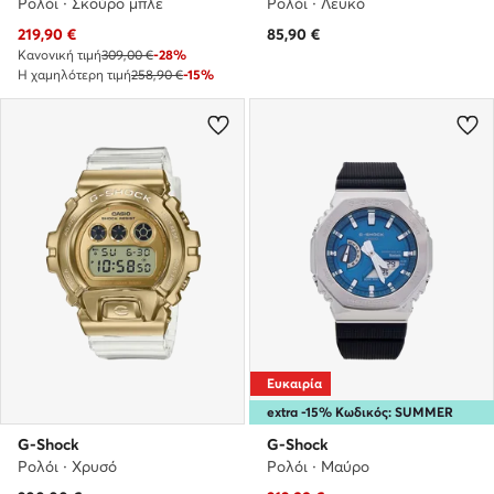
Ρολόι · Σκούρο μπλε
Ρολόι · Λευκό
Τρέχουσα τιμή
219,90
€
85,90
€
Κανονική τιμή
309,00 €
-28%
Η χαμηλότερη τιμή
258,90 €
-15%
Ευκαιρία
extra -15% Κωδικός: SUMMER
G-Shock
G-Shock
Ρολόι · Χρυσό
Ρολόι · Μαύρο