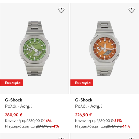
Ευκαιρία
Ευκαιρία
G-Shock
G-Shock
Ρολόι · Ασημί
Ρολόι · Ασημί
Τρέχουσα τιμή
Τρέχουσα τιμή
280,90
€
226,90
€
Κανονική τιμή
330,00 €
-14%
Κανονική τιμή
330,00 €
-31%
Η χαμηλότερη τιμή
294,90 €
-4%
Η χαμηλότερη τιμή
264,90 €
-14%