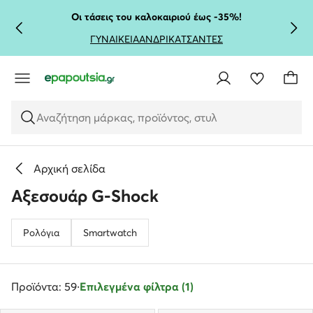
ΜΕΤΆΒΑΣΗ ΣΤΟ ΚΎΡΙΟ ΠΕΡΙΕΧΌΜΕΝΟ
ΜΕΤΆΒΑΣΗ ΣΤΗΝ ΑΝΑΖΉΤΗΣΗ
Οι τάσεις του καλοκαιριού έως -35%!
ΓΥΝΑΙΚΕΙΑ
ΑΝΔΡΙΚΑ
ΤΣΑΝΤΕΣ
Αναζήτηση μάρκας, προϊόντος, στυλ
Αρχική σελίδα
Αξεσουάρ G-Shock
Ρολόγια
Smartwatch
Προϊόντα: 59
·
Επιλεγμένα φίλτρα (1)