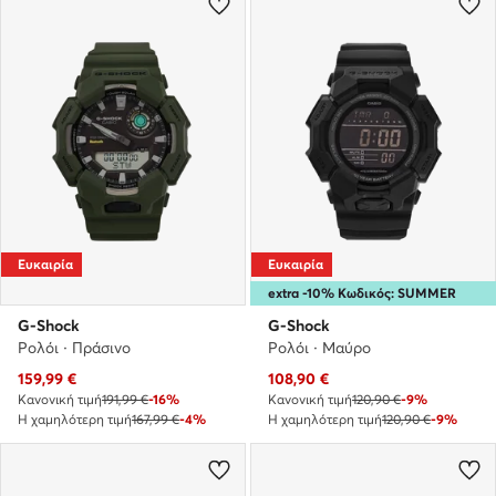
Ευκαιρία
Ευκαιρία
extra -10% Κωδικός: SUMMER
G-Shock
G-Shock
Ρολόι · Πράσινο
Ρολόι · Μαύρο
Τρέχουσα τιμή
Τρέχουσα τιμή
159,99
€
108,90
€
Κανονική τιμή
191,99 €
-16%
Κανονική τιμή
120,90 €
-9%
Η χαμηλότερη τιμή
167,99 €
-4%
Η χαμηλότερη τιμή
120,90 €
-9%