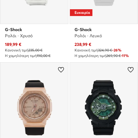
Ευκαιρία
G-Shock
G-Shock
Ρολόι · Χρυσό
Ρολόι · Λευκό
Τρέχουσα τιμή
Τρέχουσα τιμή
189,99
€
238,99
€
Κανονική τιμή
235,00 €
Κανονική τιμή
324,90 €
-26%
Η χαμηλότερη τιμή
190,00 €
Η χαμηλότερη τιμή
269,90 €
-11%