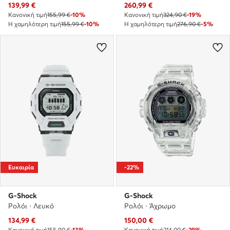
Τρέχουσα τιμή
Τρέχουσα τιμή
139,99
€
260,99
€
Κανονική τιμή
155,99 €
-10%
Κανονική τιμή
324,90 €
-19%
Η χαμηλότερη τιμή
155,99 €
-10%
Η χαμηλότερη τιμή
276,90 €
-5%
Ευκαιρία
-22%
G-Shock
G-Shock
Ρολόι · Λευκό
Ρολόι · Άχρωμο
Τρέχουσα τιμή
Τρέχουσα τιμή
134,99
€
150,00
€
Κανονική τιμή
155,90 €
-13%
Κανονική τιμή
214,00 €
-29%