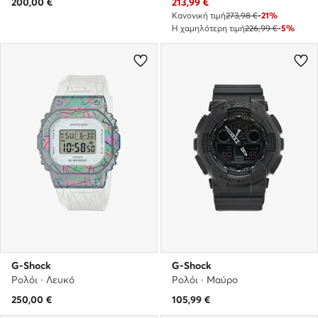
Τρέχουσα τιμή
200,00
€
213,99
€
Κανονική τιμή
273,98 €
-21%
Η χαμηλότερη τιμή
226,99 €
-5%
G-Shock
G-Shock
Ρολόι · Λευκό
Ρολόι · Μαύρο
250,00
€
105,99
€