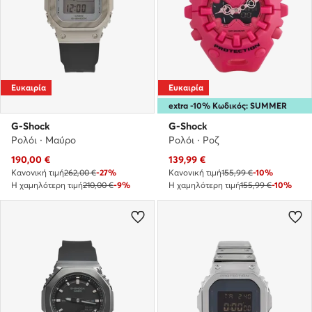
Ευκαιρία
Ευκαιρία
extra -10% Κωδικός: SUMMER
G-Shock
G-Shock
Ρολόι · Μαύρο
Ρολόι · Ροζ
Τρέχουσα τιμή
Τρέχουσα τιμή
190,00
€
139,99
€
Κανονική τιμή
262,00 €
-27%
Κανονική τιμή
155,99 €
-10%
Η χαμηλότερη τιμή
210,00 €
-9%
Η χαμηλότερη τιμή
155,99 €
-10%