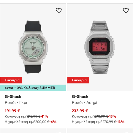
Ευκαιρία
Ευκαιρία
extra -10% Κωδικός: SUMMER
G-Shock
G-Shock
Ρολόι · Γκρι
Ρολόι · Ασημί
Τρέχουσα τιμή
Τρέχουσα τιμή
191,99
€
233,99
€
Κανονική τιμή
215,99 €
-11%
Κανονική τιμή
270,99 €
-13%
Η χαμηλότερη τιμή
200,00 €
-4%
Η χαμηλότερη τιμή
270,99 €
-13%