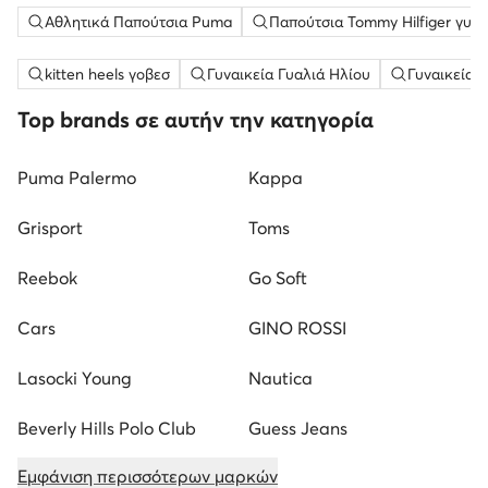
Αθλητικά Παπούτσια Puma
Παπούτσια Tommy Hilfiger γυνα
kitten heels γοβεσ
Γυναικεία Γυαλιά Ηλίου
Γυναικεία 
Top brands σε αυτήν την κατηγορία
Puma Palermo
Kappa
Grisport
Toms
Reebok
Go Soft
Cars
GINO ROSSI
Lasocki Young
Nautica
Beverly Hills Polo Club
Guess Jeans
Εμφάνιση περισσότερων μαρκών