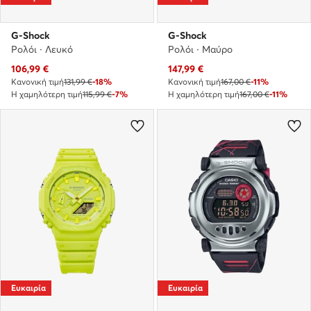
G-Shock
G-Shock
Ρολόι · Λευκό
Ρολόι · Μαύρο
Τρέχουσα τιμή
Τρέχουσα τιμή
106,99
€
147,99
€
Κανονική τιμή
131,99 €
-18%
Κανονική τιμή
167,00 €
-11%
Η χαμηλότερη τιμή
115,99 €
-7%
Η χαμηλότερη τιμή
167,00 €
-11%
Ευκαιρία
Ευκαιρία