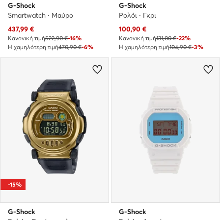
G-Shock
G-Shock
Smartwatch · Μαύρο
Ρολόι · Γκρι
Τρέχουσα τιμή
Τρέχουσα τιμή
437,99
€
100,90
€
Κανονική τιμή
522,90 €
-16%
Κανονική τιμή
131,00 €
-22%
Η χαμηλότερη τιμή
470,90 €
-6%
Η χαμηλότερη τιμή
104,90 €
-3%
-15%
G-Shock
G-Shock