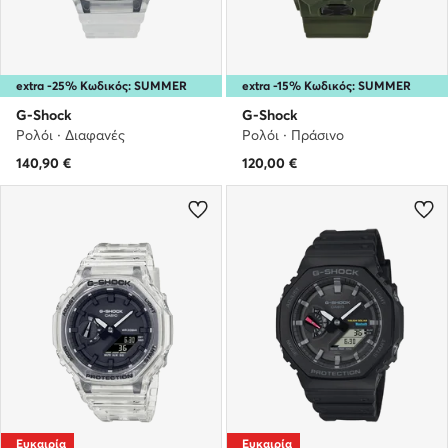
extra -25% Κωδικός: SUMMER
extra -15% Κωδικός: SUMMER
G-Shock
G-Shock
Ρολόι · Διαφανές
Ρολόι · Πράσινο
140,90
€
120,00
€
Ευκαιρία
Ευκαιρία