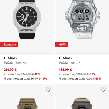
Ευκαιρία
-19%
G-Shock
G-Shock
Ρολόι · Μαύρο
Ρολόι · Λευκό
Τρέχουσα τιμή
Τρέχουσα τιμή
214,99
€
168,99
€
Κανονική τιμή
246,99 €
-12%
Κανονική τιμή
262,00 €
-35%
Η χαμηλότερη τιμή
246,99 €
-12%
Η χαμηλότερη τιμή
210,90 €
-19%