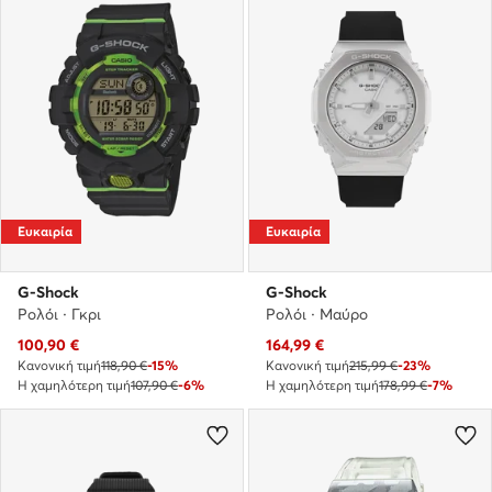
Ευκαιρία
Ευκαιρία
G-Shock
G-Shock
Ρολόι · Γκρι
Ρολόι · Μαύρο
Τρέχουσα τιμή
Τρέχουσα τιμή
100,90
€
164,99
€
Κανονική τιμή
118,90 €
-15%
Κανονική τιμή
215,99 €
-23%
Η χαμηλότερη τιμή
107,90 €
-6%
Η χαμηλότερη τιμή
178,99 €
-7%