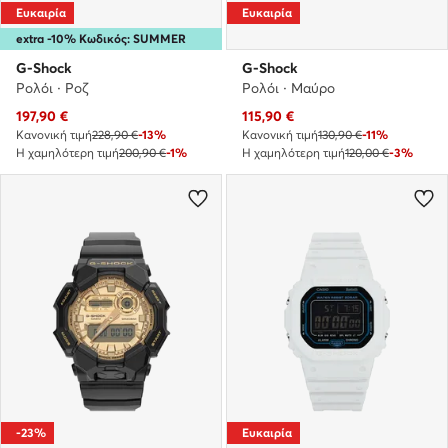
Ευκαιρία
Ευκαιρία
extra -10% Κωδικός: SUMMER
G-Shock
G-Shock
Ρολόι · Ροζ
Ρολόι · Μαύρο
Τρέχουσα τιμή
Τρέχουσα τιμή
197,90
€
115,90
€
Κανονική τιμή
228,90 €
-13%
Κανονική τιμή
130,90 €
-11%
Η χαμηλότερη τιμή
200,90 €
-1%
Η χαμηλότερη τιμή
120,00 €
-3%
-23%
Ευκαιρία