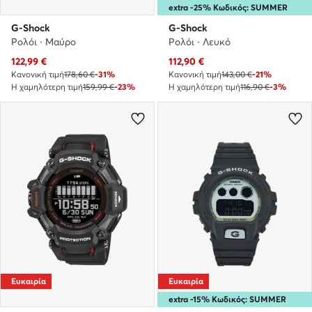
extra -25% Κωδικός: SUMMER
G-Shock
G-Shock
Ρολόι · Μαύρο
Ρολόι · Λευκό
Τρέχουσα τιμή
Τρέχουσα τιμή
122,99
€
112,90
€
Κανονική τιμή
178,60 €
-31%
Κανονική τιμή
143,00 €
-21%
Η χαμηλότερη τιμή
159,99 €
-23%
Η χαμηλότερη τιμή
116,90 €
-3%
Ευκαιρία
Ευκαιρία
extra -15% Κωδικός: SUMMER