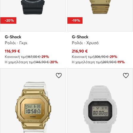
-20%
-19%
G-Shock
G-Shock
Ρολόι · Γκρι
Ρολόι · Χρυσό
Τρέχουσα τιμή
Τρέχουσα τιμή
116,99
€
216,90
€
Κανονική τιμή
167,00 €
-29%
Κανονική τιμή
306,90 €
-29%
Η χαμηλότερη τιμή
146,90 €
-20%
Η χαμηλότερη τιμή
269,90 €
-19%