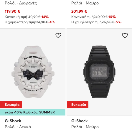
Ρολόι · Διαφανές
Ρολόι · Μαύρο
Τρέχουσα τιμή
Τρέχουσα τιμή
119,90
€
201,99
€
Κανονική τιμή
140,90 €
-14%
Κανονική τιμή
240,00 €
-15%
Η χαμηλότερη τιμή
124,90 €
-4%
Η χαμηλότερη τιμή
212,90 €
-5%
Ευκαιρία
Ευκαιρία
extra -10% Κωδικός: SUMMER
G-Shock
G-Shock
Ρολόι · Λευκό
Ρολόι · Μαύρο