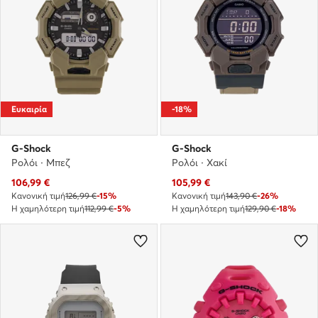
Ευκαιρία
-18%
G-Shock
G-Shock
Ρολόι · Μπεζ
Ρολόι · Χακί
Τρέχουσα τιμή
Τρέχουσα τιμή
106,99
€
105,99
€
Κανονική τιμή
126,99 €
-15%
Κανονική τιμή
143,90 €
-26%
Η χαμηλότερη τιμή
112,99 €
-5%
Η χαμηλότερη τιμή
129,90 €
-18%