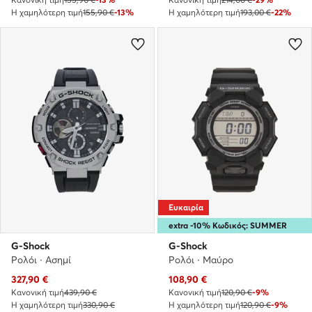
Η χαμηλότερη τιμή
155,90 €
-13%
Η χαμηλότερη τιμή
193,00 €
-22%
Ευκαιρία
extra -10% Κωδικός: SUMMER
G-Shock
G-Shock
Ρολόι · Ασημί
Ρολόι · Μαύρο
Τρέχουσα τιμή
Τρέχουσα τιμή
327,90
€
108,90
€
Κανονική τιμή
439,90 €
Κανονική τιμή
120,90 €
-9%
Η χαμηλότερη τιμή
330,90 €
Η χαμηλότερη τιμή
120,90 €
-9%