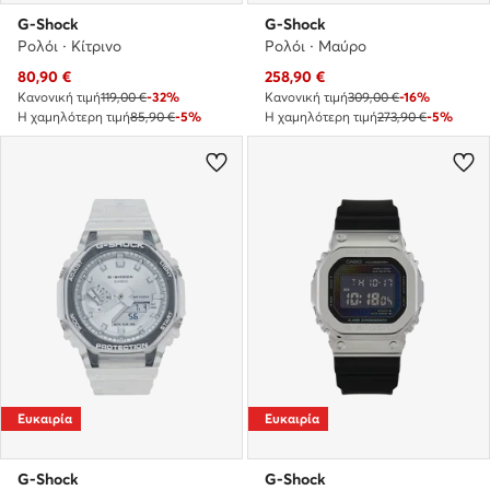
G-Shock
G-Shock
Ρολόι · Κίτρινο
Ρολόι · Μαύρο
Τρέχουσα τιμή
Τρέχουσα τιμή
80,90
€
258,90
€
Κανονική τιμή
119,00 €
-32%
Κανονική τιμή
309,00 €
-16%
Η χαμηλότερη τιμή
85,90 €
-5%
Η χαμηλότερη τιμή
273,90 €
-5%
Ευκαιρία
Ευκαιρία
G-Shock
G-Shock