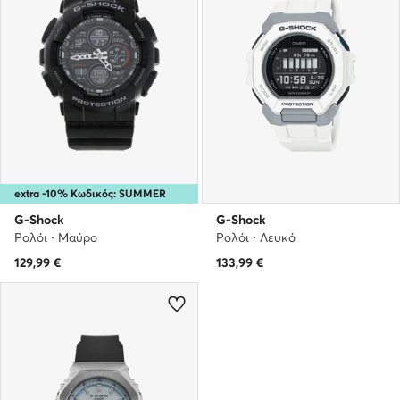
extra -10% Κωδικός: SUMMER
G-Shock
G-Shock
Ρολόι · Μαύρο
Ρολόι · Λευκό
129,99
€
133,99
€