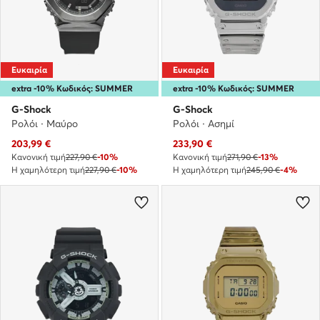
Ευκαιρία
Ευκαιρία
extra -10% Κωδικός: SUMMER
extra -10% Κωδικός: SUMMER
G-Shock
G-Shock
Ρολόι · Μαύρο
Ρολόι · Ασημί
Τρέχουσα τιμή
Τρέχουσα τιμή
203,99
€
233,90
€
Κανονική τιμή
227,90 €
-10%
Κανονική τιμή
271,90 €
-13%
Η χαμηλότερη τιμή
227,90 €
-10%
Η χαμηλότερη τιμή
245,90 €
-4%