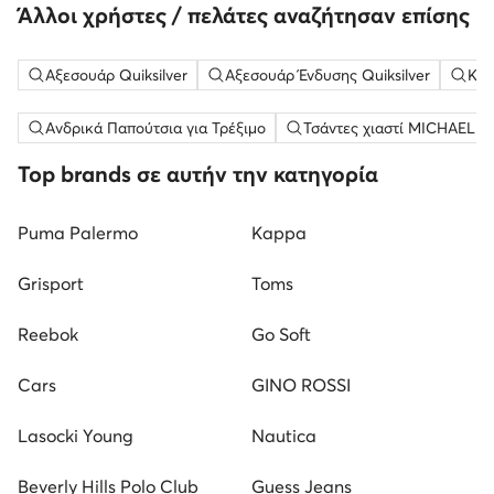
Άλλοι χρήστες / πελάτες αναζήτησαν επίσης
Αξεσουάρ Quiksilver
Αξεσουάρ Ένδυσης Quiksilver
Καπ
Ανδρικά Παπούτσια για Τρέξιμο
Τσάντες χιαστί MICHAEL Mi
Top brands σε αυτήν την κατηγορία
Puma Palermo
Kappa
Grisport
Toms
Reebok
Go Soft
Cars
GINO ROSSI
Lasocki Young
Nautica
Beverly Hills Polo Club
Guess Jeans