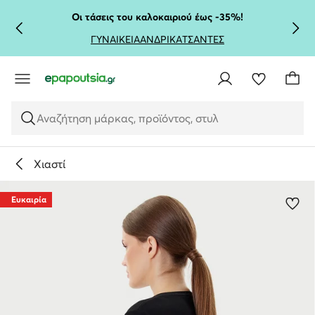
ΜΕΤΆΒΑΣΗ ΣΤΟ ΚΎΡΙΟ ΠΕΡΙΕΧΌΜΕΝΟ
ΜΕΤΆΒΑΣΗ ΣΤΗΝ ΑΝΑΖΉΤΗΣΗ
Οι τάσεις του καλοκαιριού έως -35%!
ΓΥΝΑΙΚΕΙΑ
ΑΝΔΡΙΚΑ
ΤΣΑΝΤΕΣ
Αναζήτηση μάρκας, προϊόντος, στυλ
Χιαστί
Ευκαιρία