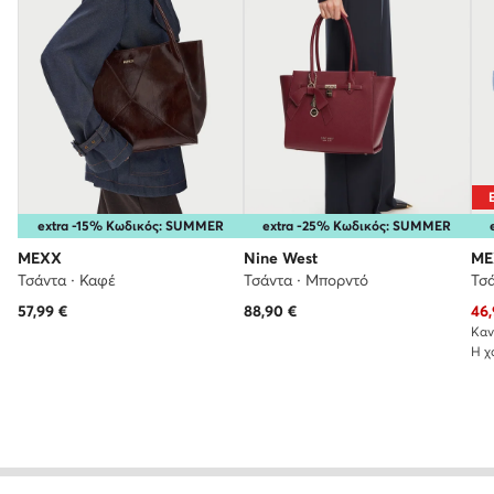
extra -15% Κωδικός: SUMMER
extra -25% Κωδικός: SUMMER
MEXX
Nine West
ME
Τσάντα · Καφέ
Τσάντα · Μπορντό
Τσ
Τρέ
57,99
€
88,90
€
46,
Καν
Η χ