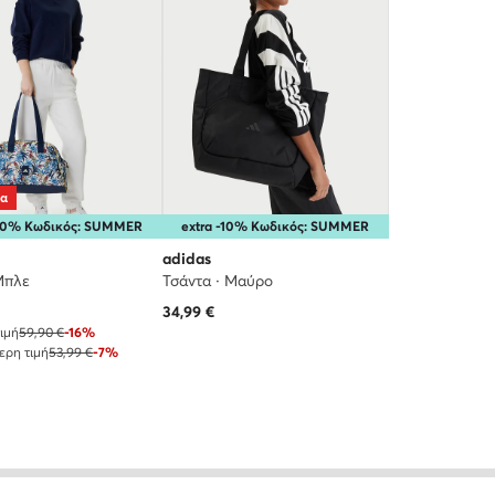
ία
-10% Κωδικός: SUMMER
extra -10% Κωδικός: SUMMER
adidas
Μπλε
Τσάντα · Μαύρο
 τιμή
34,99
€
ιμή
59,90 €
-16%
ερη τιμή
53,99 €
-7%