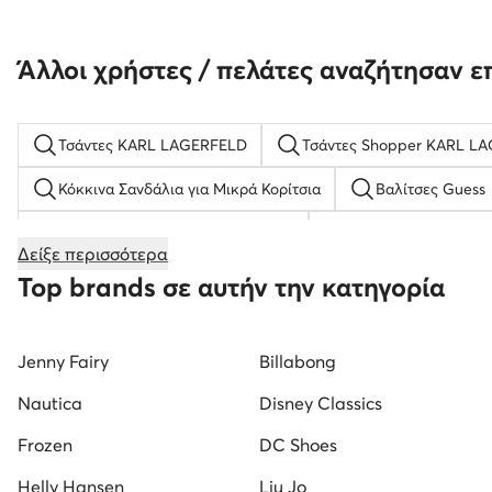
Άλλοι χρήστες / πελάτες αναζήτησαν ε
Τσάντες KARL LAGERFELD
Τσάντες Shopper KARL L
Κόκκινα Σανδάλια για Μικρά Κορίτσια
Βαλίτσες Guess
Κλειστά παπούτσια με πλατφόρμα
Ανδρικές Παντόφλε
Δείξε περισσότερα
Γυναικείες Σαγιονάρες
new balance παιδικα
Αν
Top brands σε αυτήν την κατηγορία
Γυναικεία Μοκασίνια Μαύρο
Γυναικεία Παπούτσια για 
Jenny Fairy
Billabong
Λευκά Αθλητικά για Αγόρια
Παιδικά Μποτάκια για Κορί
Nautica
Disney Classics
Frozen
DC Shoes
Helly Hansen
Liu Jo