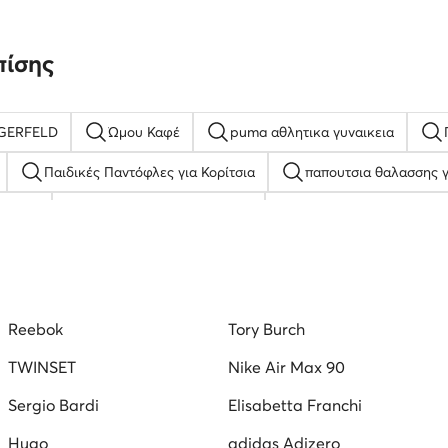
πίσης
AGERFELD
Ώμου Καφέ
puma αθλητικα γυναικεια
Παιδικές Παντόφλες για Κορίτσια
παπουτσια θαλασσης γ
ς Καφέ
Παπούτσια με πλατφόρμα
Ανδρικά Κλειστά Παπο
δρικά Μπασκετικά Παπούτσια adidas
Λευκά Σανδάλια για Αγόρ
Τρέξιμο
Γυναικεία Μποτάκια Φλατ Lasocki
Μπαλαρίνες L
Reebok
Tory Burch
τσια
TWINSET
Nike Air Max 90
Sergio Bardi
Elisabetta Franchi
Hugo
adidas Adizero