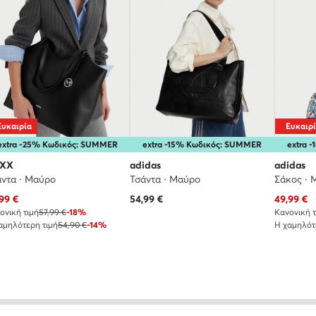
Ευκαιρία
Ευκαιρ
extra -25% Κωδικός: SUMMER
extra -15% Κωδικός: SUMMER
extra 
XX
adidas
adidas
άντα · Μαύρο
Τσάντα · Μαύρο
Σάκος · 
χουσα τιμή
Τρέχουσα
99
€
54,99
€
49,99
€
ονική τιμή
57,99 €
-18%
Κανονική τ
αμηλότερη τιμή
54,90 €
-14%
Η χαμηλότ