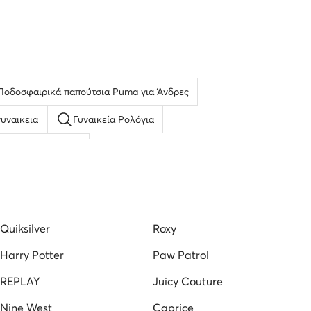
Ποδοσφαιρικά παπούτσια Puma για Άνδρες
υναικεια
Γυναικεία Ρολόγια
ύτσια Casual Καφέ
ια
Γκρι Sneakers για Άνδρες
asocki
καπελα ανδρικα τζοκευ
Πορτοφόλια
Quiksilver
Roxy
Harry Potter
Paw Patrol
REPLAY
Juicy Couture
Nine West
Caprice