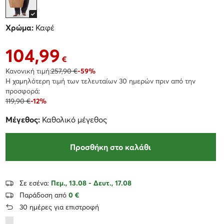
Χρώμα:
Καφέ
104,99
Τρέχουσα τιμή 104,99 €
€
Κανονική τιμή:
257,90 €
-59%
Η χαμηλότερη τιμή των τελευταίων 30 ημερών πριν από την
προσφορά:
119,90 €
-12%
Μέγεθος:
Καθολικό μέγεθος
Προσθήκη στο καλάθι
Σε εσένα:
Πεμ., 13.08 - Δευτ., 17.08
Παράδοση από
0 €
30 ημέρες για επιστροφή